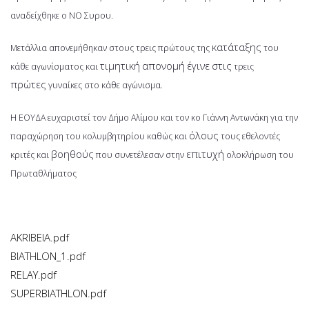
αναδείχθηκε ο ΝΟ Συρου.
κατάταξης
Μετάλλια απονεμήθηκαν στους τρεις πρώτους της
του
τιμητική
απονομή
έγινε
στις
κάθε αγωνίσματος και
τρεις
πρώτες
γυναίκες στο κάθε αγώνισμα.
Η ΕΟΥΔΑ ευχαριστεί τον Δήμο Αλίμου και τον κο Γιάννη Αντωνάκη για την
όλους
παραχώρηση του κολυμβητηρίου καθώς και
τους εθελοντές
βοηθούς
επιτυχή
κριτές και
που συνετέλεσαν στην
ολοκλήρωση του
Πρωταθλήματος
AKRIBEIA.pdf
BIATHLON_1.pdf
RELAY.pdf
SUPERBIATHLON.pdf