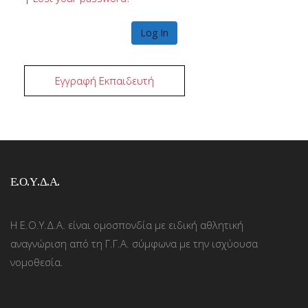
Εγγραφή Εκπαιδευτή
Ε.Ο.Υ.Δ.Α.
Η Ε.Ο.Υ.Δ.Α. είναι ομοσπονδία με ειδική αθλητική
αναγνώριση από τη Γ.Γ.Α. σύμφωνα με την ισχύουσα
νομοθεσία.