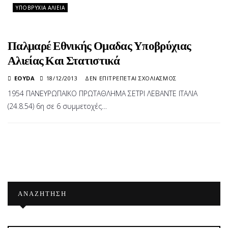
ΥΠΟΒΡΎΧΙΑ ΑΛΙΕΊΑ
ΘΑ
ΑΓΩΝ
ΣΤΟ
4Ο
Παλμαρέ Εθνικής Ομαδας Υποβρύχιας
CMA
Αλιείας Και Στατιστικά
WOR
CUP
ΣΤΟ
EOYDA
18/12/2013
ΔΕΝ ΕΠΙΤΡΈΠΕΤΑΙ ΣΧΟΛΙΑΣΜΌΣ
ΣΤΗ
ΠΑΛΜΑΡΈ
ΜΑΓ
1954 ΠΑΝΕΥΡΩΠΑΪΚΟ ΠΡΩΤΑΘΛΗΜΑ ΣΕΤΡΙ ΛΕΒΑΝΤΕ ΙΤΑΛΙΑ
ΕΘΝΙΚΉΣ
(24.8.54) 6η σε 6 συμμετοχές…
ΟΜΑΔΑΣ
ΥΠΟΒΡΎΧΙΑΣ
ΑΛΙΕΊΑΣ
ΚΑΙ
ΣΤΑΤΙΣΤΙΚΆ
ΑΝΑΖΉΤΗΣΗ