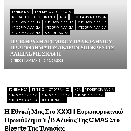
ΓΕΝΙΚΆ ΝΈΑ
ΓΕΝΙΚΈΣ ΦΩΤΟΓΡΑΦΊΕΣ
ΜΗ ΚΑΤΗΓΟΡΙΟΠΟΙΗΜΈΝΟ
ΝΈΑ
ΠΡΌΓΡΑΜΜΑ ΑΓΏΝΩΝ
ΥΠΟΒΡΎΧΙΑ ΑΛΙΕΊΑ
ΥΠΟΒΡΎΧΙΑ ΑΛΙΕΊΑ
ΥΠΟΒΡΎΧΙΑ ΑΛΙΕΊΑ
ΥΠΟΒΡΎΧΙΑ ΑΛΙΕΊΑ
ΥΠΟΒΡΎΧΙΑ ΑΛΙΕΊΑ
ΥΠΟΒΡΎΧΙΑ ΑΛΙΕΊΑ
ΥΠΟΒΡΎΧΙΑ ΑΛΙΕΊΑ
ΦΩΤΟΓΡΑΦΊΕΣ
ΠΡΟΚΗΡΥΞΗ ΑΤΟΜΙΚΟΥ ΠΑΝΕΛΛΗΝΙΟΥ
ΠΡΩΤΑΘΛΗΜΑΤΟΣ ΑΝΔΡΩΝ ΥΠΟΒΡΥΧΙΑΣ
ΑΛΙΕΙΑΣ ΜΕ ΣΚΑΦΗ
NIKOS KAMBANIS
19/09/2023
ΓΕΝΙΚΆ ΝΈΑ
ΓΕΝΙΚΈΣ ΦΩΤΟΓΡΑΦΊΕΣ
ΝΈΑ
ΥΠΟΒΡΎΧΙΑ ΑΛΙΕΊΑ
ΥΠΟΒΡΎΧΙΑ ΑΛΙΕΊΑ
ΥΠΟΒΡΎΧΙΑ ΑΛΙΕΊΑ
ΥΠΟΒΡΎΧΙΑ ΑΛΙΕΊΑ
ΥΠΟΒΡΎΧΙΑ ΑΛΙΕΊΑ
ΦΩΤΟΓΡΑΦΊΕΣ
Η Εθνική Μας Στο XXXIII Ευρωαφρικανικό
Πρωτάθλημα Υ/Β Αλιείας Της CMAS Στο
Bizerte Της Τυνησίας