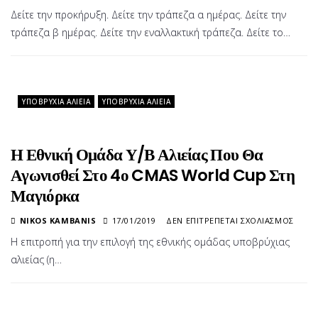
ΣΑΡΔ
49Ο
Δείτε την προκήρυξη. Δείτε την τράπεζα α ημέρας. Δείτε την
ΑΤΟ
τράπεζα β ημέρας. Δείτε την εναλλακτική τράπεζα. Δείτε το…
ΠΑΝ
ΠΡΩ
Υ/
Β
ΑΛΙΕ
ΥΠΟΒΡΎΧΙΑ ΑΛΙΕΊΑ
ΥΠΟΒΡΎΧΙΑ ΑΛΙΕΊΑ
ΑΝΔ
2020
ΠΌΡ
ΧΈΛΙ
Η Εθνική Ομάδα Υ/Β Αλιείας Που Θα
ΣΤΙΣ
Αγωνισθεί Στο 4ο CMAS World Cup Στη
31
ΟΚΤ
Μαγιόρκα
–
1Η
ΣΤΟ
NIKOS KAMBANIS
17/01/2019
ΔΕΝ ΕΠΙΤΡΈΠΕΤΑΙ ΣΧΟΛΙΑΣΜΌΣ
ΝΟΕ
Η
Η επιτροπή για την επιλογή της εθνικής ομάδας υποβρύχιας
2020
ΕΘΝ
αλιείας (η…
ΟΜΆ
Υ/
Β
ΑΛΙΕ
ΠΟΥ