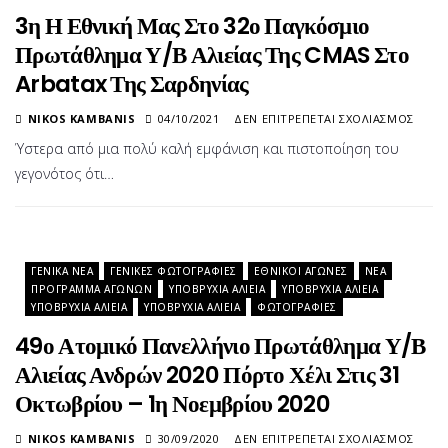
3η Η Εθνική Μας Στο 32ο Παγκόσμιο
Πρωτάθλημα Υ/Β Αλιείας Της CMAS Στο
Arbatax Της Σαρδηνίας
ΣΤΟ
NIKOS KAMBANIS
04/10/2021
ΔΕΝ ΕΠΙΤΡΈΠΕΤΑΙ ΣΧΟΛΙΑΣΜΌΣ
3Η
Ύστερα από μια πολύ καλή εμφάνιση και πιστοποίηση του
Η
γεγονότος ότι…
ΕΘΝ
ΜΑΣ
ΣΤΟ
32Ο
ΠΑΓ
ΓΕΝΙΚΆ ΝΈΑ
ΓΕΝΙΚΈΣ ΦΩΤΟΓΡΑΦΊΕΣ
ΕΘΝΙΚΟΊ ΑΓΏΝΕΣ
ΝΈΑ
ΠΡΩ
ΠΡΌΓΡΑΜΜΑ ΑΓΏΝΩΝ
ΥΠΟΒΡΎΧΙΑ ΑΛΙΕΊΑ
ΥΠΟΒΡΎΧΙΑ ΑΛΙΕΊΑ
Υ/
ΥΠΟΒΡΎΧΙΑ ΑΛΙΕΊΑ
ΥΠΟΒΡΎΧΙΑ ΑΛΙΕΊΑ
ΦΩΤΟΓΡΑΦΊΕΣ
Β
ΑΛΙΕ
49ο Ατομικό Πανελλήνιο Πρωτάθλημα Υ/Β
ΤΗΣ
Αλιείας Ανδρών 2020 Πόρτο Χέλι Στις 31
CMA
ΣΤΟ
Οκτωβρίου – 1η Νοεμβρίου 2020
ARB
ΤΗΣ
ΣΤΟ
NIKOS KAMBANIS
30/09/2020
ΔΕΝ ΕΠΙΤΡΈΠΕΤΑΙ ΣΧΟΛΙΑΣΜΌΣ