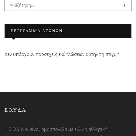
ΠΡΟΓΡΑΜΜΑ ΑΓΩΝΩΝ
Δεν υπάρχουν προσεχείς εκδηλώσεων αυτήν τη στιγμή.
Ε.Ο.Υ.Δ.Α.
Η Ε.Ο.Υ.Δ.Α. είναι ομοσπονδία με ειδική αθλητική