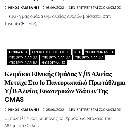
ΣΤΟ
NIKOS KAMBANIS
08/09/2022
ΔΕΝ ΕΠΙΤΡΈΠΕΤΑΙ ΣΧΟΛΙΑΣΜΌΣ
Η
Η εθνική μας ομάδα υ/β αλιείας ανδρών βρίσκεται στην
ΕΘΝ
Τυνησία (Bizerte),…
ΜΑΣ
ΣΤΟ
XXXII
ΕΥΡ
ΠΡΩ
ΓΕΝΙΚΆ ΝΈΑ
ΓΕΝΙΚΈΣ ΦΩΤΟΓΡΑΦΊΕΣ
ΝΈΑ
ΥΠΟΒΡΎΧΙΑ ΑΛΙΕΊΑ
Υ/
ΥΠΟΒΡΎΧΙΑ ΑΛΙΕΊΑ
ΥΠΟΒΡΎΧΙΑ ΑΛΙΕΊΑ
ΥΠΟΒΡΎΧΙΑ ΑΛΙΕΊΑ
Β
ΥΠΟΒΡΎΧΙΑ ΑΛΙΕΊΑ
ΦΩΤΟΓΡΑΦΊΕΣ
ΑΛΙΕ
ΤΗΣ
Κλιμάκιο Εθνικής Ομάδας Υ/Β Αλιείας
CMA
Μετείχε Στο 1ο Πανευρωπαϊκό Πρωτάθλημα
ΣΤΟ
BIZE
Υ/Β Αλιείας Εσωτερικών Υδάτων Της
ΤΗΣ
CMAS
ΤΥΝΗ
ΣΤΟ
NIKOS KAMBANIS
25/08/2022
ΔΕΝ ΕΠΙΤΡΈΠΕΤΑΙ ΣΧΟΛΙΑΣΜΌΣ
ΚΛΙΜ
Οι αθλητές Νίκος Καμπάνης και Χρυσούλα Νταλάκα του
ΕΘΝΙ
Αθλητικού Ομίλου…
ΟΜΆ