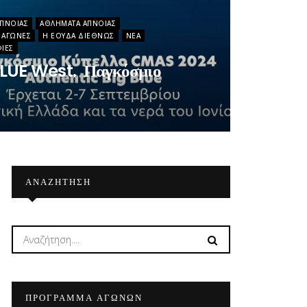
ΠΝΟΙΑΣ
ΑΘΛΉΜΑΤΑ ΆΠΝΟΙΑΣ
 ΑΓΏΝΕΣ
Η ΕΟΥΔΑ ΔΙΕΘΝΏΣ
ΝΈΑ
ΊΕΣ
LUE West. Παγκόσμιο
ΑΝΑΖΉΤΗΣΗ
ΠΡΟΓΡΑΜΜΑ ΑΓΩΝΩΝ