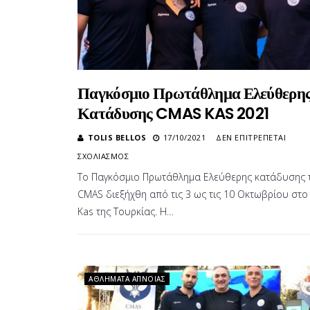
Παγκόσμιο Πρωτάθλημα Ελεύθερη
Κατάδυσης CMAS KAS 2021
TOLIS BELLOS
17/10/2021
ΔΕΝ ΕΠΙΤΡΈΠΕΤΑΙ
ΣΤΟ
ΣΧΟΛΙΑΣΜΌΣ
ΠΑΓΚΌΣΜΙΟ
Το Παγκόσμιο Πρωτάθλημα Ελεύθερης κατάδυσης 
ΠΡΩΤΆΘΛΗΜΑ
CMAS διεξήχθη από τις 3 ως τις 10 Οκτωβρίου στο
ΕΛΕΎΘΕΡΗΣ
ΚΑΤΆΔΥΣΗΣ
Kas της Τουρκίας. Η…
CMAS
KAS
2021
ΑΘΛΉΜΑΤΑ ΆΠΝΟΙΑΣ