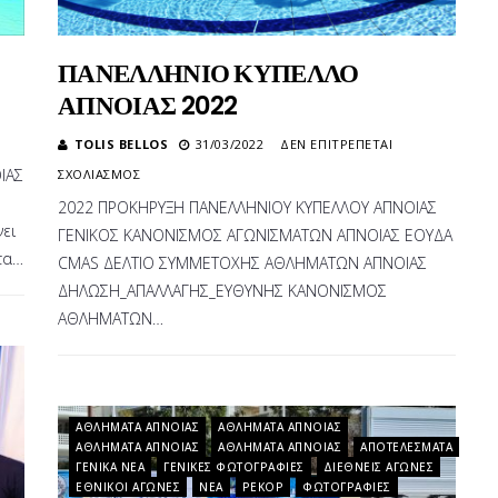
ΠΑΝΕΛΛΗΝΙΟ ΚΥΠΕΛΛΟ
ΑΠΝΟΙΑΣ 2022
TOLIS BELLOS
31/03/2022
ΔΕΝ ΕΠΙΤΡΈΠΕΤΑΙ
ΣΤΟ
ΙΑΣ
ΣΧΟΛΙΑΣΜΌΣ
ΠΑΝΕΛΛΗΝΙΟ
2022 ΠΡΟΚΗΡΥΞΗ ΠΑΝΕΛΛΗΝΙΟΥ ΚΥΠΕΛΛΟΥ ΑΠΝΟΙΑΣ
ΚΥΠΕΛΛΟ
ει
ΓΕΝΙΚΟΣ ΚΑΝΟΝΙΣΜΟΣ ΑΓΩΝΙΣΜΑΤΩΝ ΑΠΝΟΙΑΣ ΕΟΥΔΑ
ΑΠΝΟΙΑΣ
τα…
2022
CMAS ΔΕΛΤΙΟ ΣΥΜΜΕΤΟΧΗΣ ΑΘΛΗΜΑΤΩΝ ΑΠΝΟΙΑΣ
ΔΗΛΩΣΗ_ΑΠΑΛΛΑΓΗΣ_ΕΥΘΥΝΗΣ ΚΑΝΟΝΙΣΜΟΣ
ΑΘΛΗΜΑΤΩΝ…
ΑΘΛΉΜΑΤΑ ΆΠΝΟΙΑΣ
ΑΘΛΉΜΑΤΑ ΆΠΝΟΙΑΣ
ΑΘΛΉΜΑΤΑ ΆΠΝΟΙΑΣ
ΑΘΛΉΜΑΤΑ ΆΠΝΟΙΑΣ
ΑΠΟΤΕΛΈΣΜΑΤΑ
ΓΕΝΙΚΆ ΝΈΑ
ΓΕΝΙΚΈΣ ΦΩΤΟΓΡΑΦΊΕΣ
ΔΙΕΘΝΕΊΣ ΑΓΏΝΕΣ
ΕΘΝΙΚΟΊ ΑΓΏΝΕΣ
ΝΈΑ
ΡΕΚΌΡ
ΦΩΤΟΓΡΑΦΊΕΣ