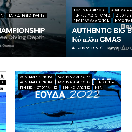
ΑΘΛΉΜΑΤΑ ΆΠΝΟΙΑΣ
ΑΘΛΉΜΑΤΑ Ά
ΈΑ
ΓΕΝΙΚΈΣ ΦΩΤΟΓΡΑΦΊΕΣ
ΓΕΝΙΚΈΣ ΦΩΤΟΓΡΑΦΊΕΣ
ΔΙΕΘΝΕΊΣ
ΠΡΌΓΡΑΜΜΑ ΑΓΏΝΩΝ
ΦΩΤΟΓΡΑΦ
HAMPIONSHIP
AUTHENTIC BIG B
Κύπελλο CMAS
TOLIS BELLOS
04/08/2024
ΑΘΛΉΜΑΤΑ ΆΠΝΟΙΑΣ
ΑΘΛΉΜΑΤΑ ΆΠΝΟΙΑΣ
ΊΕΣ
ΑΘΛΉΜΑΤΑ ΆΠΝΟΙΑΣ
ΑΘΛΉΜΑΤΑ ΆΠΝΟΙΑΣ
ΓΕΝΙΚΆ ΝΈΑ
ΓΕΝΙΚΈΣ ΦΩΤΟΓΡΑΦΊΕΣ
ΕΘΝΙΚΟΊ ΑΓΏΝΕΣ
ΝΈΑ