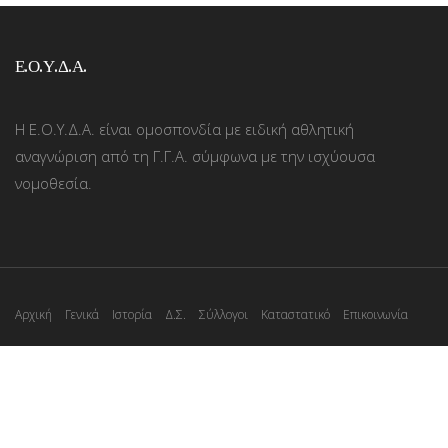
Ε.Ο.Υ.Δ.Α.
Η Ε.Ο.Υ.Δ.Α. είναι ομοσπονδία με ειδική αθλητική
αναγνώριση από τη Γ.Γ.Α. σύμφωνα με την ισχύουσα
νομοθεσία.
Αρχική
Γενικά
Ιστορία
Δ.Σ.
Σύλλογοι
Καταστατικό
Επικοινωνία