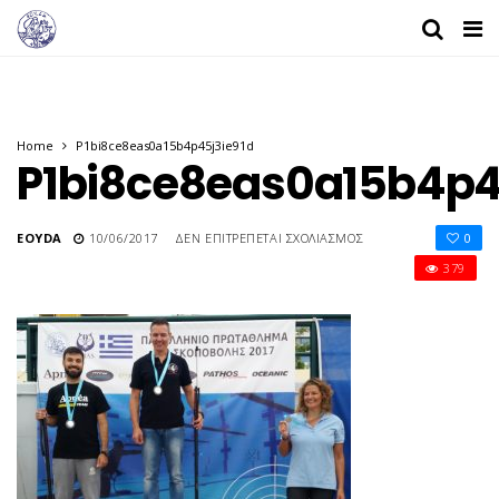
Home
P1bi8ce8eas0a15b4p45j3ie91d
P1bi8ce8eas0a15b4p4
ΣΤΟ
EOYDA
10/06/2017
ΔΕΝ ΕΠΙΤΡΈΠΕΤΑΙ ΣΧΟΛΙΑΣΜΌΣ
0
P1BI8CE8EAS0A15B4P
379