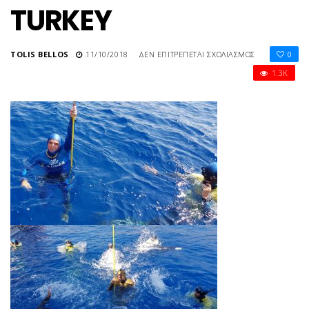
TURKEY
ΣΤΟ
TOLIS BELLOS
11/10/2018
ΔΕΝ ΕΠΙΤΡΈΠΕΤΑΙ ΣΧΟΛΙΑΣΜΌΣ
0
ΠΑΓΚΟΣΜΙΟ
1.3K
ΠΡΩΤΑΘΛΗΜ
ΕΛΕΥΘΕΡΗΣ
ΚΑΤΑΔΥΣΗΣ
CMAS
1-
7
OCTOBER
2018
KAS
TURKEY