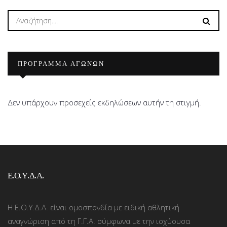
ΠΡΟΓΡΑΜΜΑ ΑΓΩΝΩΝ
Δεν υπάρχουν προσεχείς εκδηλώσεων αυτήν τη στιγμή.
Ε.Ο.Υ.Δ.Α.
Η Ε.Ο.Υ.Δ.Α. είναι ομοσπονδία με ειδική αθλητική
αναγνώριση από τη Γ.Γ.Α. σύμφωνα με την ισχύουσα