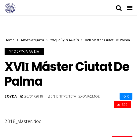
Home
Αποτελέσματα
Υποβρύχια Αλιεία
XVIΙ Máster Ciutat De Palma
ΥΠΟΒΡΎΧΙΑ ΑΛΙΕΊΑ
XVIΙ Máster Ciutat De
Palma
ΣΤΟ
EOYDA
26/01/2018
ΔΕΝ ΕΠΙΤΡΈΠΕΤΑΙ ΣΧΟΛΙΑΣΜΌΣ
0
XVIΙ
599
MÁSTER
CIUTAT
DE
2018_Master.doc
PALMA