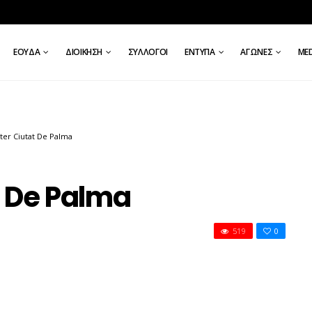
ΕΟΥΔΑ
ΔΙΟΊΚΗΣΗ
ΣΎΛΛΟΓΟΙ
ΈΝΤΥΠΑ
ΑΓΏΝΕΣ
ΜE
ter Ciutat De Palma
t De Palma
519
0
STER
TAT
LMA