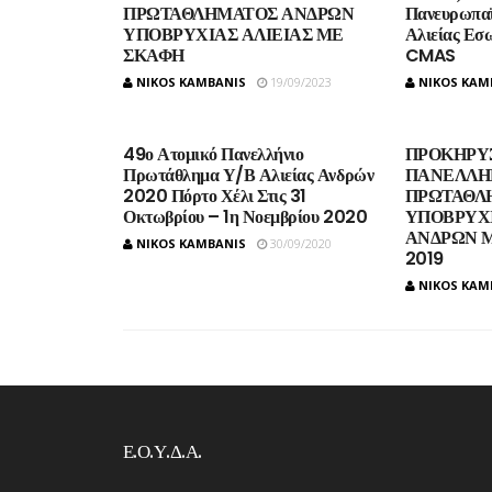
ΠΡΩΤΑΘΛΗΜΑΤΟΣ ΑΝΔΡΩΝ
Πανευρωπα
ΥΠΟΒΡΥΧΙΑΣ ΑΛΙΕΙΑΣ ΜΕ
Αλιείας Εσ
ΣΚΑΦΗ
CMAS
NIKOS KAMBANIS
19/09/2023
NIKOS KAM
49ο Ατομικό Πανελλήνιο
ΠΡΟΚΗΡΥ
Πρωτάθλημα Υ/Β Αλιείας Ανδρών
ΠΑΝΕΛΛΗ
2020 Πόρτο Χέλι Στις 31
ΠΡΩΤΑΘΛ
Οκτωβρίου – 1η Νοεμβρίου 2020
ΥΠΟΒΡΥΧΙ
ΑΝΔΡΩΝ 
NIKOS KAMBANIS
30/09/2020
2019
NIKOS KAM
Ε.Ο.Υ.Δ.Α.