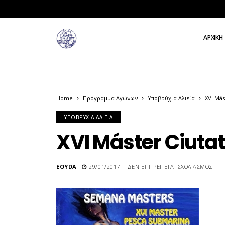
ΑΡΧΙΚΉ
Home
Πρόγραμμα Αγώνων
Υποβρύχια Αλιεία
XVI Más
ΥΠΟΒΡΎΧΙΑ ΑΛΙΕΊΑ
XVI Máster Ciuta
ΣΤΟ
EOYDA
29/01/2017
ΔΕΝ ΕΠΙΤΡΈΠΕΤΑΙ ΣΧΟΛΙΑΣΜΌΣ
XVI
MÁ
CIU
DE
PA