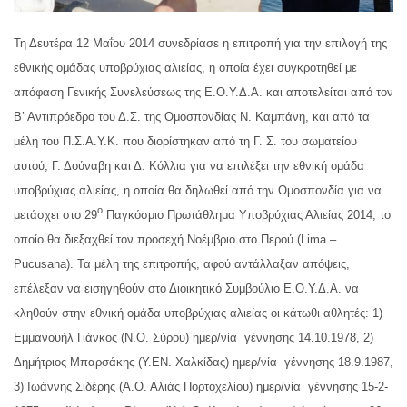
Τη Δευτέρα 12 Μαΐου 2014 συνεδρίασε η επιτροπή για την επιλογή της
εθνικής ομάδας υποβρύχιας αλιείας, η οποία έχει συγκροτηθεί με
απόφαση Γενικής Συνελεύσεως της Ε.Ο.Υ.Δ.Α. και αποτελείται από τον
Β’ Αντιπρόεδρο του Δ.Σ. της Ομοσπονδίας Ν. Καμπάνη, και από τα
μέλη του Π.Σ.Α.Υ.Κ. που διορίστηκαν από τη Γ. Σ. του σωματείου
αυτού, Γ. Δούναβη και Δ. Κόλλια για να επιλέξει την εθνική ομάδα
υποβρύχιας αλιείας, η οποία θα δηλωθεί από την Ομοσπονδία για να
ο
μετάσχει στο 29
Παγκόσμιο Πρωτάθλημα Υποβρύχιας Αλιείας 2014, το
οποίο θα διεξαχθεί τον προσεχή Νοέμβριο στο Περού (Lima –
Pucusana). Τα μέλη της επιτροπής, αφού αντάλλαξαν απόψεις,
επέλεξαν να εισηγηθούν στο Διοικητικό Συμβούλιο Ε.Ο.Υ.Δ.Α. να
κληθούν στην εθνική ομάδα υποβρύχιας αλιείας οι κάτωθι αθλητές: 1)
Εμμανουήλ Γιάνκος (Ν.Ο. Σύρου) ημερ/νία γέννησης 14.10.1978, 2)
Δημήτριος Μπαρσάκης (Υ.ΕΝ. Χαλκίδας) ημερ/νία γέννησης 18.9.1987,
3) Ιωάννης Σιδέρης (Α.Ο. Αλιάς Πορτοχελίου) ημερ/νία γέννησης 15-2-