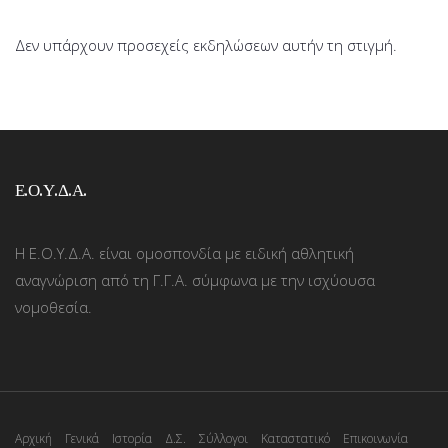
Δεν υπάρχουν προσεχείς εκδηλώσεων αυτήν τη στιγμή.
Ε.Ο.Υ.Δ.Α.
Η Ε.Ο.Υ.Δ.Α. είναι ομοσπονδία με ειδική αθλητική
αναγνώριση από τη Γ.Γ.Α. σύμφωνα με την ισχύουσα
νομοθεσία.
Αρχική
Γενικά
Ιστορία
Δ.Σ.
Σύλλογοι
Καταστατικό
Επικοινωνία