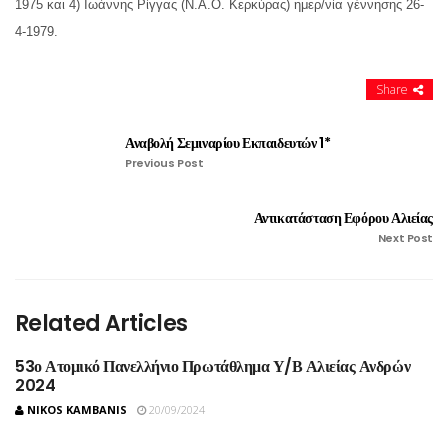
1975 και 4) Ιωάννης Ρίγγας (Ν.Α.Ο. Κερκύρας) ημερ/νία γέννησης 26-
4-1979.
Share
Αναβολή Σεμιναρίου Εκπαιδευτών 1*
Previous Post
Αντικατάσταση Εφόρου Αλιείας
Next Post
Related Articles
53ο Ατομικό Πανελλήνιο Πρωτάθλημα Υ/Β Αλιείας Ανδρών
2024
NIKOS KAMBANIS
20/09/2024