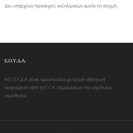
Δεν υπάρχουν προσεχείς εκδηλώσεων αυτήν τη στιγμή.
Ε.Ο.Υ.Δ.Α.
Η Ε.Ο.Υ.Δ.Α. είναι ομοσπονδία με ειδική αθλητική
αναγνώριση από τη Γ.Γ.Α. σύμφωνα με την ισχύουσα
νομοθεσία.