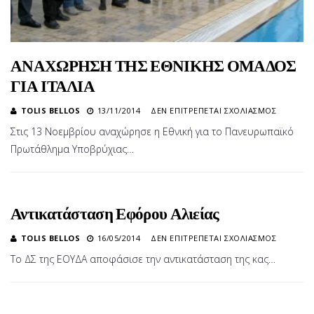
ΑΝΑΧΩΡΗΣΗ ΤΗΣ ΕΘΝΙΚΗΣ ΟΜΑΔΟΣ
ΓΙΑ ΙΤΑΛΙΑ
ΣΤΟ
TOLIS BELLOS
13/11/2014
ΔΕΝ ΕΠΙΤΡΈΠΕΤΑΙ ΣΧΟΛΙΑΣΜΌΣ
ΑΝΑΧΩΡ
Στις 13 Νοεμβρίου αναχώρησε η Εθνική για το Πανευρωπαϊκό
ΤΗΣ
Πρωτάθλημα Υποβρύχιας…
ΕΘΝΙΚΗ
ΟΜΑΔΟ
ΓΙΑ
ΙΤΑΛΙΑ
Αντικατάσταση Εφόρου Αλιείας
ΣΤΟ
TOLIS BELLOS
16/05/2014
ΔΕΝ ΕΠΙΤΡΈΠΕΤΑΙ ΣΧΟΛΙΑΣΜΌΣ
ΑΝΤΙΚΑ
Το ΔΣ της ΕΟΥΔΑ αποφάσισε την αντικατάσταση της κας…
ΕΦΌΡΟ
ΑΛΙΕΊΑΣ