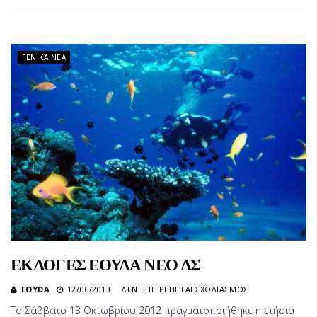
ΕΟΥΔΑ
ΣΕ
ΕΠΙΤΡΟΠΕΣ
ΤΗΣ
ΓΕΝΙΚΆ ΝΈΑ
CMAS
ΕΚΛΟΓΕΣ ΕΟΥΔΑ ΝΕΟ ΔΣ
ΣΤΟ
EOYDA
12/06/2013
ΔΕΝ ΕΠΙΤΡΈΠΕΤΑΙ ΣΧΟΛΙΑΣΜΌΣ
ΕΚΛΟΓΕΣ
Το Σάββατο 13 Οκτωβρίου 2012 πραγματοποιήθηκε η ετήσια
ΕΟΥΔΑ