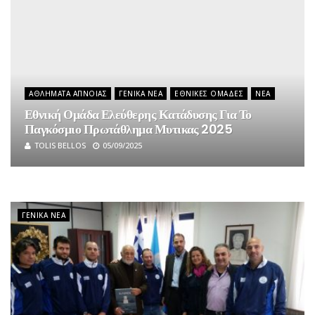
ΑΘΛΉΜΑΤΑ ΆΠΝΟΙΑΣ
ΓΕΝΙΚΆ ΝΈΑ
ΕΘΝΙΚΈΣ ΟΜΆΔΕΣ
ΝΈΑ
Εθνική Ομάδα Ελεύθερης Κατάδυσης Για Το
Παγκόσμιο Πρωτάθλημα Μυτικας 2025
TOLIS BELLOS
05/09/2025
ΓΕΝΙΚΆ ΝΈΑ