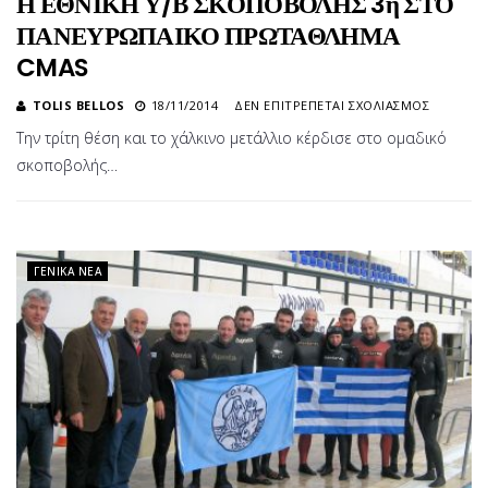
Η ΕΘΝΙΚΗ Υ/Β ΣΚΟΠΟΒΟΛΗΣ 3η ΣΤΟ
ΠΑΝΕΥΡΩΠΑΙΚΟ ΠΡΩΤΑΘΛΗΜΑ
CMAS
ΣΤΟ
TOLIS BELLOS
18/11/2014
ΔΕΝ ΕΠΙΤΡΈΠΕΤΑΙ ΣΧΟΛΙΑΣΜΌΣ
Η
Την τρίτη θέση και το χάλκινο μετάλλιο κέρδισε στο ομαδικό
ΕΘΝΙΚΗ
σκοποβολής…
Υ/
Β
ΣΚΟΠΟ
3Η
ΣΤΟ
ΓΕΝΙΚΆ ΝΈΑ
ΠΑΝΕΥΡ
ΠΡΩΤΑ
CMAS