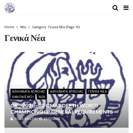
Home
Νέα
Category: Γενικά Νέα
(Page 10)
Γενικά Νέα
ΑΘΛΉΜΑΤΑ ΆΠΝΟΙΑΣ
ΑΘΛΉΜΑΤΑ ΆΠΝΟΙΑΣ
ΓΕΝΙΚΆ ΝΈΑ
ΚΑΝΟΝΙΣΜΟΊ
ΝΈΑ
GR_2026-02 CMAS DEPTH WORLD
CHAMPIONSHIP GENERAL REQUIREMENTS
TOLIS BELLOS
22/07/2026