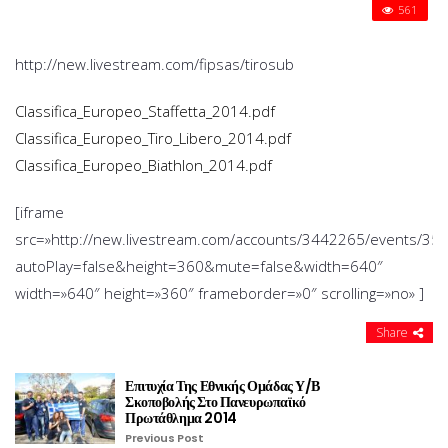
561
ΠΑΝΕΥΡΩΠΑΙ
ΠΡΩΤΑΘΛΗΜ
ΥΒ
http://new.livestream.com/fipsas/tirosub
ΣΚΟΠΟΒΟΛΗ
2014
Classifica_Europeo_Staffetta_2014.pdf
Classifica_Europeo_Tiro_Libero_2014.pdf
Classifica_Europeo_Biathlon_2014.pdf
[iframe
src=»http://new.livestream.com/accounts/3442265/events/35
autoPlay=false&height=360&mute=false&width=640″
width=»640″ height=»360″ frameborder=»0″ scrolling=»no» ]
Share
Επιτυχία Της Εθνικής Ομάδας Υ/Β
Σκοποβολής Στο Πανευρωπαϊκό
Πρωτάθλημα 2014
Previous Post