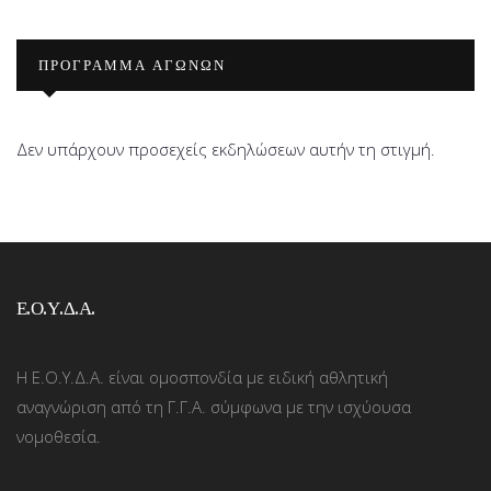
ΠΡΟΓΡΑΜΜΑ ΑΓΩΝΩΝ
Δεν υπάρχουν προσεχείς εκδηλώσεων αυτήν τη στιγμή.
Ε.Ο.Υ.Δ.Α.
Η Ε.Ο.Υ.Δ.Α. είναι ομοσπονδία με ειδική αθλητική
αναγνώριση από τη Γ.Γ.Α. σύμφωνα με την ισχύουσα
νομοθεσία.