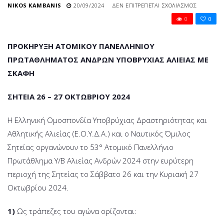
ΣΤΟ
NIKOS KAMBANIS
20/09/2024
ΔΕΝ ΕΠΙΤΡΈΠΕΤΑΙ ΣΧΟΛΙΑΣΜΌΣ
53Ο
0
0
ΑΤΟΜΙΚΌ
ΠΑΝΕΛΛ
ΠΡΩΤΆΘ
ΠΡΟΚΗΡΥΞΗ ΑΤΟΜΙΚΟΥ ΠΑΝΕΛΛΗΝΙΟΥ
Υ/
ΠΡΩΤΑΘΛΗΜΑΤΟΣ ΑΝΔΡΩΝ ΥΠΟΒΡΥΧΙΑΣ ΑΛΙΕΙΑΣ ΜΕ
Β
ΣΚΑΦΗ
ΑΛΙΕΊΑΣ
ΑΝΔΡΏΝ
2024
ΣΗΤΕΙΑ 26 – 27 ΟΚΤΩΒΡΙΟΥ 2024
Η Ελληνική Ομοσπονδία Υποβρύχιας Δραστηριότητας και
Αθλητικής Αλιείας (Ε.Ο.Υ.Δ.Α.) και ο Ναυτικός Όμιλος
Σητείας οργανώνουν το 53° Ατομικό Πανελλήνιο
Πρωτάθλημα Υ/Β Αλιείας Ανδρών 2024 στην ευρύτερη
περιοχή της Σητείας το Σάββατο 26 και την Κυριακή 27
Οκτωβρίου 2024.
1)
Ως τράπεζες του αγώνα ορίζονται: