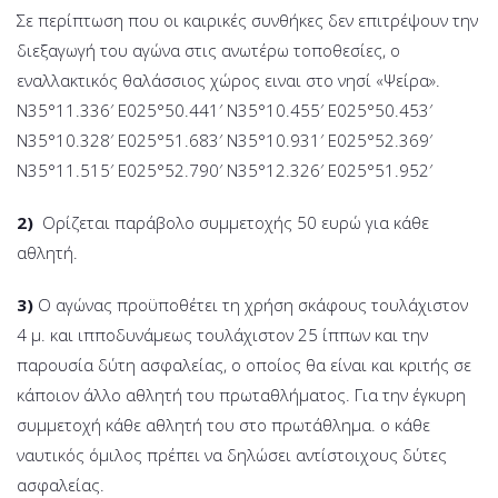
Σε περίπτωση που οι καιρικές συνθήκες δεν επιτρέψουν την
διεξαγωγή του αγώνα στις ανωτέρω τοποθεσίες, ο
εναλλακτικός θαλάσσιος χώρος ειναι στο νησί «Ψείρα».
Ν35°11.336′ Ε025°50.441′ Ν35°10.455′ Ε025°50.453′
Ν35°10.328′ Ε025°51.683′ Ν35°10.931′ Ε025°52.369′
Ν35°11.515′ Ε025°52.790′ Ν35°12.326′ Ε025°51.952′
2)
Ορίζεται παράβολο συμμετοχής 50 ευρώ για κάθε
αθλητή.
3)
Ο αγώνας προϋποθέτει τη χρήση σκάφους τουλάχιστον
4 μ. και ιπποδυνάμεως τουλάχιστον 25 ίππων και την
παρουσία δύτη ασφαλείας, ο οποίος θα είναι και κριτής σε
κάποιον άλλο αθλητή του πρωταθλήματος. Για την έγκυρη
συμμετοχή κάθε αθλητή του στο πρωτάθλημα. ο κάθε
ναυτικός όμιλος πρέπει να δηλώσει αντίστοιχους δύτες
ασφαλείας.