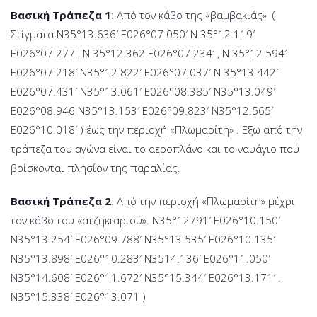
Βασική Τράπεζα 1
: Από τον κάβο της «βαμβακιάς» (
Στίγματα Ν35°13.636′ Ε026°07.050′ Ν 35°12.119′
Ε026°07.277 , Ν 35°12.362 Ε026°07.234′ , Ν 35°12.594′
Ε026°07.218′ Ν35°12.822′ Ε026°07.037′ Ν 35°13.442′
Ε026°07.431′ Ν35°13.061′ Ε026°08.385′ Ν35°13.049′
Ε026°08.946 Ν35°13.153′ Ε026°09.823′ Ν35°12.565′
Ε026°10.018′ ) έως την περιοχή «Πλωμαρίτη» . Εξω από την
τράπεζα του αγώνα είναι το αεροπλάνο και το ναυάγιο πού
βρίσκονται πλησίον της παραλίας.
Βασική Τράπεζα 2
: Από την περιοχή «Πλωμαρίτη» μέχρι
τον κάβο του «ατζηκιαριού». Ν35°12791′ Ε026°10.150′
Ν35°13.254′ Ε026°09.788′ Ν35°13.535′ Ε026°10.135′
Ν35°13.898′ Ε026°10.283′ Ν3514.136′ Ε026°11.050′
Ν35°14.608′ Ε026°11.672′ Ν35°15.344′ Ε026°13.171′ .
Ν35°15.338′ Ε026°13.071 )