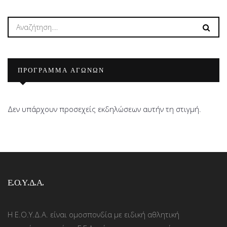
ΠΡΟΓΡΑΜΜΑ ΑΓΩΝΩΝ
Δεν υπάρχουν προσεχείς εκδηλώσεων αυτήν τη στιγμή.
Ε.Ο.Υ.Δ.Α.
Η Ε.Ο.Υ.Δ.Α. είναι ομοσπονδία με ειδική αθλητική